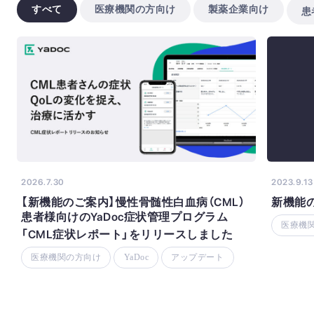
すべて
医療機関の方向け
製薬企業向け
患
2026.7.30
2023.9.13
【新機能のご案内】慢性骨髄性白血病（CML）
新機能
患者様向けのYaDoc症状管理プログラム
医療機
「CML症状レポート」をリリースしました
医療機関の方向け
YaDoc
アップデート