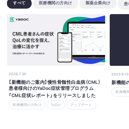
すべて
医療機関の方向け
製薬企業向け
患
2026.7.30
2023.9.13
【新機能のご案内】慢性骨髄性白血病（CML）
新機能
患者様向けのYaDoc症状管理プログラム
医療機
「CML症状レポート」をリリースしました
医療機関の方向け
YaDoc
アップデート