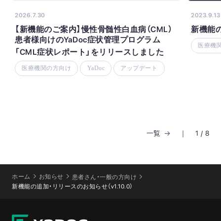
2026.7.30
2023.9.13
【新機能のご案内】慢性骨髄性白血病（CML）
新機能
患者様向けのYaDoc症状管理プログラム
医療機
「CML症状レポート」をリリースしました
医療機関の方向け
YaDoc
アップデート
一覧
｜
1
/
8
ホーム
お知らせ
患者さん・一般の方向け
新機能の追加・リリースのお知らせ（v1.10.0）