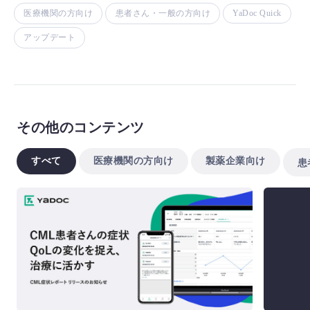
医療機関の方向け
患者さん・一般の方向け
YaDoc Quick
アップデート
その他のコンテンツ
すべて
医療機関の方向け
製薬企業向け
患