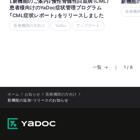
【新機能のご案内】慢性骨髄性白血病（CML）
新機能
患者様向けのYaDoc症状管理プログラム
医療機
「CML症状レポート」をリリースしました
医療機関の方向け
YaDoc
アップデート
一覧
｜
1
/
8
ホーム
お知らせ
医療機関の方向け
新機能の追加・リリースのお知らせ