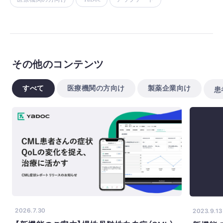
その他のコンテンツ
すべて
医療機関の方向け
製薬企業向け
患
2026.7.30
2023.9.13