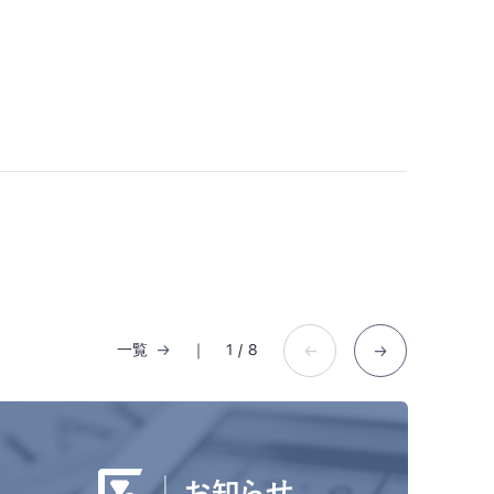
一覧
｜
1
/
8