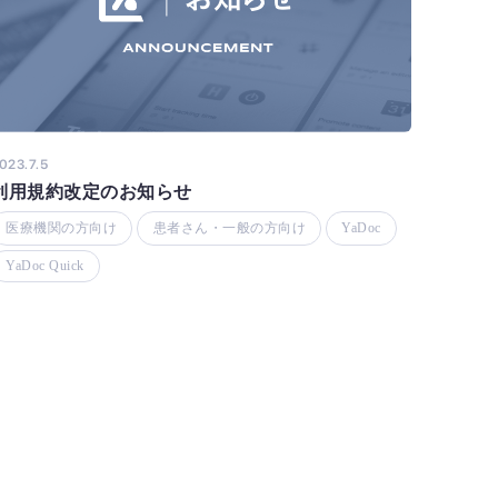
2023.5.8
023.7.5
5/12
利用規約改定のお知らせ
ます
医療機関の方向け
患者さん・一般の方向け
YaDoc
セミナ
YaDoc Quick
YaDoc 